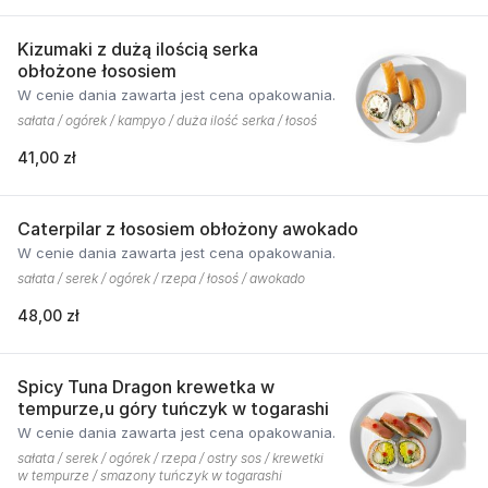
Kizumaki z dużą ilością serka
obłożone łososiem
W cenie dania zawarta jest cena opakowania.
sałata / ogórek / kampyo / duża ilość serka / łosoś
41,00 zł
Caterpilar z łososiem obłożony awokado
W cenie dania zawarta jest cena opakowania.
sałata / serek / ogórek / rzepa / łosoś / awokado
48,00 zł
Spicy Tuna Dragon krewetka w
tempurze,u góry tuńczyk w togarashi
W cenie dania zawarta jest cena opakowania.
sałata / serek / ogórek / rzepa / ostry sos / krewetki
w tempurze / smazony tuńczyk w togarashi