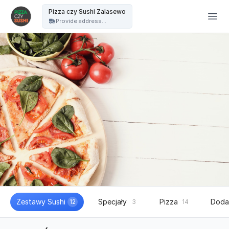
PIZZA czy SUSHI - Pizza czy Sushi Zalasewo
Pizza czy Sushi Zalasewo
Provide address...
Zestawy Sushi
Specjały
Pizza
Doda
12
3
14