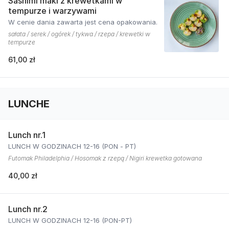
Sashimi maki z krewetkami w
tempurze i warzywami
W cenie dania zawarta jest cena opakowania.
sałata / serek / ogórek / tykwa / rzepa / krewetki w
tempurze
61,00 zł
LUNCHE
Lunch nr.1
LUNCH W GODZINACH 12-16 (PON - PT)
Futomak Philadelphia / Hosomak z rzepą / Nigiri krewetka gotowana
40,00 zł
Lunch nr.2
LUNCH W GODZINACH 12-16 (PON-PT)