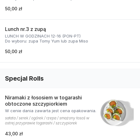
50,00 zł
Lunch nr.3 z zupą
LUNCH W GODZINACH 12-16 (PON-PT)
Do wyboru: zupa Tomy Yum lub zupa Miso
50,00 zł
Specjal Rolls
Niramaki z łososiem w togarashi
obtoczone szczypiorkiem
W cenie dania zawarta jest cena opakowania.
sałata / serek / ogórek / rzepa / smażony łosoś w
ostrej przyprawie togarashi / szczypiorek
43,00 zł