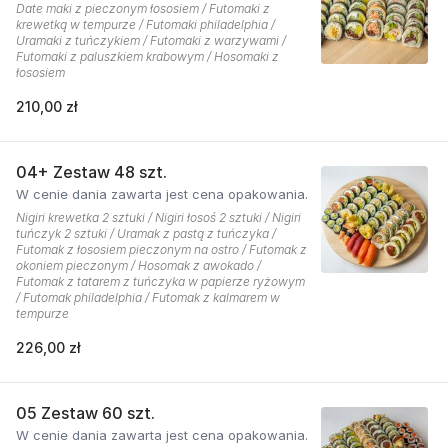
Date maki z pieczonym łososiem / Futomaki z
krewetką w tempurze / Futomaki philadelphia /
Uramaki z tuńczykiem / Futomaki z warzywami /
Futomaki z paluszkiem krabowym / Hosomaki z
łososiem
210,00 zł
04+ Zestaw 48 szt.
W cenie dania zawarta jest cena opakowania.
Nigiri krewetka 2 sztuki / Nigiri łosoś 2 sztuki / Nigiri
tuńczyk 2 sztuki / Uramak z pastą z tuńczyka /
Futomak z łososiem pieczonym na ostro / Futomak z
okoniem pieczonym / Hosomak z awokado /
Futomak z tatarem z tuńczyka w papierze ryżowym
/ Futomak philadelphia / Futomak z kalmarem w
tempurze
226,00 zł
05 Zestaw 60 szt.
W cenie dania zawarta jest cena opakowania.