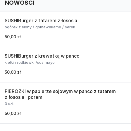
NOWOŚCI
SUSHIBurger z tatarem z łososia
ogórek zielony / gomawakame / serek
50,00 zł
SUSHIBurger z krewetką w panco
kiełki rzodkiewki /sos mayo
50,00 zł
PIEROŻKI w papierze sojowym w panco z tatarem
z łososia i porem
3 szt.
50,00 zł