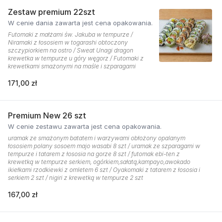
Zestaw premium 22szt
W cenie dania zawarta jest cena opakowania.
Futomaki z małżami św. Jakuba w tempurze /
Niramaki z łososiem w togarashi obtoczony
szczypiorkiem na ostro / Sweat Unagi dragon
krewetka w tempurze u góry węgorz / Futomaki z
krewetkami smażonymi na maśle i szparagami
171,00 zł
Premium New 26 szt
W cenie zestawu zawarta jest cena opakowania.
uramak ze smażonym batatem i warzywami obłożony opalanym
łososiem polany sosoem majo wasabi 8 szt / uramak ze szparagami w
tempurze i tatarem z łososia na gorze 8 szt / futomak ebi-ten z
krewetką w tempurze serkiem, ogórkiem,sałatą,kampayo,awokado
ikiełkami rzodkiewki z omletem 6 szt / Oyakomaki z tatarem z łososia i
serkiem 2 szt / nigiri z krewetką w tempurze 2 szt
167,00 zł