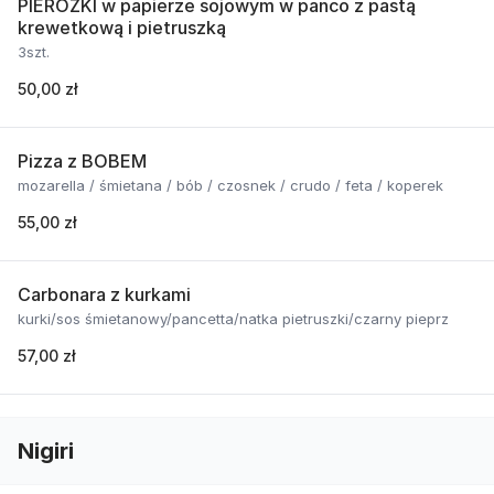
PIEROŻKI w papierze sojowym w panco z pastą
krewetkową i pietruszką
3szt.
50,00 zł
Pizza z BOBEM
mozarella / śmietana / bób / czosnek / crudo / feta / koperek
55,00 zł
Carbonara z kurkami
kurki/sos śmietanowy/pancetta/natka pietruszki/czarny pieprz
57,00 zł
Nigiri