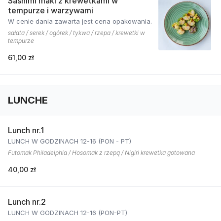
Sashimi maki z krewetkami w
tempurze i warzywami
W cenie dania zawarta jest cena opakowania.
sałata / serek / ogórek / tykwa / rzepa / krewetki w
tempurze
61,00 zł
LUNCHE
Lunch nr.1
LUNCH W GODZINACH 12-16 (PON - PT)
Futomak Philadelphia / Hosomak z rzepą / Nigiri krewetka gotowana
40,00 zł
Lunch nr.2
LUNCH W GODZINACH 12-16 (PON-PT)