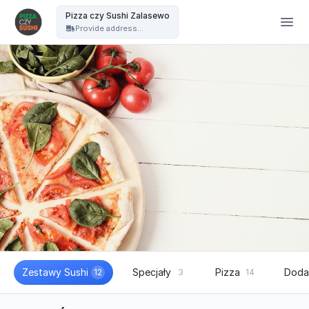
PIZZA czy SUSHI - Pizza czy Sushi Zalasewo
Pizza czy Sushi Zalasewo
Provide address...
Zestawy Sushi
Specjały
Pizza
Doda
12
3
14