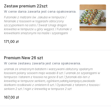
Zestaw premium 22szt
W cenie dania zawarta jest cena opakowania.
Futomaki z małżami św. Jakuba w tempurze /
Niramaki z łososiem w togarashi obtoczony
szczypiorkiem na ostro / Sweat Unagi dragon
krewetka w tempurze u góry węgorz / Futomaki z
krewetkami smażonymi na maśle i szparagami
171,00 zł
Premium New 26 szt
W cenie zestawu zawarta jest cena opakowania.
uramak ze smażonym batatem i warzywami obłożony opalanym
łososiem polany sosoem majo wasabi 8 szt / uramak ze szparagami w
tempurze i tatarem z łososia na gorze 8 szt / futomak ebi-ten z
krewetką w tempurze serkiem, ogórkiem,sałatą,kampayo,awokado
ikiełkami rzodkiewki z omletem 6 szt / Oyakomaki z tatarem z łososia i
serkiem 2 szt / nigiri z krewetką w tempurze 2 szt
167,00 zł