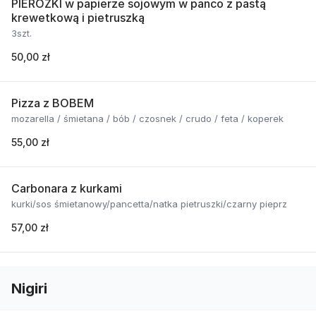
PIEROŻKI w papierze sojowym w panco z pastą
krewetkową i pietruszką
3szt.
50,00 zł
Pizza z BOBEM
mozarella / śmietana / bób / czosnek / crudo / feta / koperek
55,00 zł
Carbonara z kurkami
kurki/sos śmietanowy/pancetta/natka pietruszki/czarny pieprz
57,00 zł
Nigiri