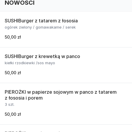
NOWOŚCI
SUSHIBurger z tatarem z łososia
ogórek zielony / gomawakame / serek
50,00 zł
SUSHIBurger z krewetką w panco
kiełki rzodkiewki /sos mayo
50,00 zł
PIEROŻKI w papierze sojowym w panco z tatarem
z łososia i porem
3 szt.
50,00 zł