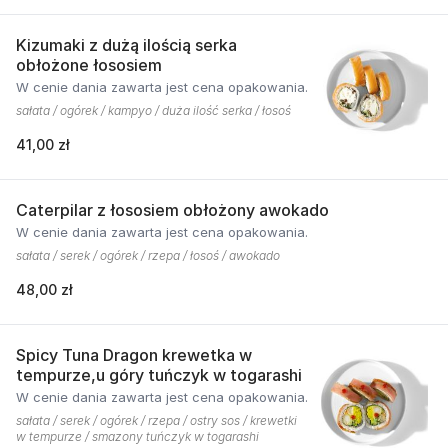
Kizumaki z dużą ilością serka
obłożone łososiem
W cenie dania zawarta jest cena opakowania.
sałata / ogórek / kampyo / duża ilość serka / łosoś
41,00 zł
Caterpilar z łososiem obłożony awokado
W cenie dania zawarta jest cena opakowania.
sałata / serek / ogórek / rzepa / łosoś / awokado
48,00 zł
Spicy Tuna Dragon krewetka w
tempurze,u góry tuńczyk w togarashi
W cenie dania zawarta jest cena opakowania.
sałata / serek / ogórek / rzepa / ostry sos / krewetki
w tempurze / smazony tuńczyk w togarashi