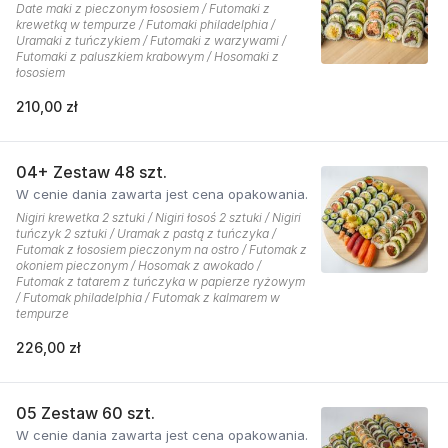
Date maki z pieczonym łososiem / Futomaki z
krewetką w tempurze / Futomaki philadelphia /
Uramaki z tuńczykiem / Futomaki z warzywami /
Futomaki z paluszkiem krabowym / Hosomaki z
łososiem
210,00 zł
04+ Zestaw 48 szt.
W cenie dania zawarta jest cena opakowania.
Nigiri krewetka 2 sztuki / Nigiri łosoś 2 sztuki / Nigiri
tuńczyk 2 sztuki / Uramak z pastą z tuńczyka /
Futomak z łososiem pieczonym na ostro / Futomak z
okoniem pieczonym / Hosomak z awokado /
Futomak z tatarem z tuńczyka w papierze ryżowym
/ Futomak philadelphia / Futomak z kalmarem w
tempurze
226,00 zł
05 Zestaw 60 szt.
W cenie dania zawarta jest cena opakowania.