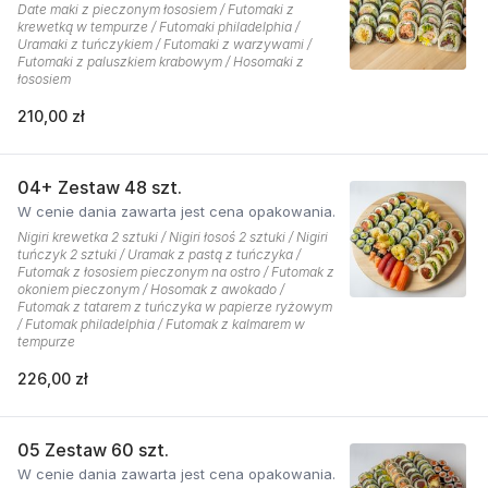
Date maki z pieczonym łososiem / Futomaki z
krewetką w tempurze / Futomaki philadelphia /
Uramaki z tuńczykiem / Futomaki z warzywami /
Futomaki z paluszkiem krabowym / Hosomaki z
łososiem
210,00 zł
04+ Zestaw 48 szt.
W cenie dania zawarta jest cena opakowania.
Nigiri krewetka 2 sztuki / Nigiri łosoś 2 sztuki / Nigiri
tuńczyk 2 sztuki / Uramak z pastą z tuńczyka /
Futomak z łososiem pieczonym na ostro / Futomak z
okoniem pieczonym / Hosomak z awokado /
Futomak z tatarem z tuńczyka w papierze ryżowym
/ Futomak philadelphia / Futomak z kalmarem w
tempurze
226,00 zł
05 Zestaw 60 szt.
W cenie dania zawarta jest cena opakowania.