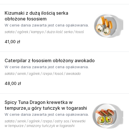
Kizumaki z dużą ilością serka
obłożone łososiem
W cenie dania zawarta jest cena opakowania.
sałata / ogórek / kampyo / duża ilość serka / łosoś
41,00 zł
Caterpilar z łososiem obłożony awokado
W cenie dania zawarta jest cena opakowania.
sałata / serek / ogórek / rzepa / łosoś / awokado
48,00 zł
Spicy Tuna Dragon krewetka w
tempurze,u góry tuńczyk w togarashi
W cenie dania zawarta jest cena opakowania.
sałata / serek / ogórek / rzepa / ostry sos / krewetki
w tempurze / smazony tuńczyk w togarashi