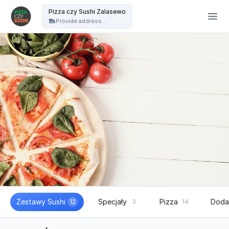
PIZZA czy SUSHI - Pizza czy Sushi Zalasewo
Pizza czy Sushi Zalasewo
Provide address...
Zestawy Sushi
Specjały
Pizza
Doda
12
3
14