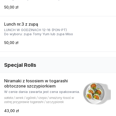
50,00 zł
Lunch nr.3 z zupą
LUNCH W GODZINACH 12-16 (PON-PT)
Do wyboru: zupa Tomy Yum lub zupa Miso
50,00 zł
Specjal Rolls
Niramaki z łososiem w togarashi
obtoczone szczypiorkiem
W cenie dania zawarta jest cena opakowania.
sałata / serek / ogórek / rzepa / smażony łosoś w
ostrej przyprawie togarashi / szczypiorek
43,00 zł