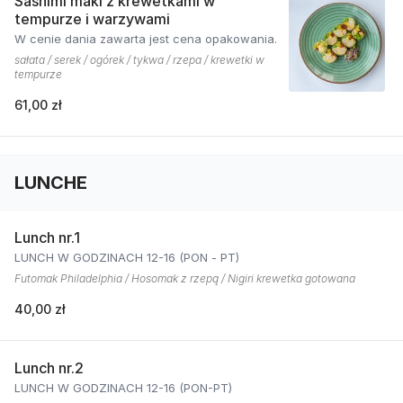
Sashimi maki z krewetkami w
tempurze i warzywami
W cenie dania zawarta jest cena opakowania.
sałata / serek / ogórek / tykwa / rzepa / krewetki w
tempurze
61,00 zł
LUNCHE
Lunch nr.1
LUNCH W GODZINACH 12-16 (PON - PT)
Futomak Philadelphia / Hosomak z rzepą / Nigiri krewetka gotowana
40,00 zł
Lunch nr.2
LUNCH W GODZINACH 12-16 (PON-PT)