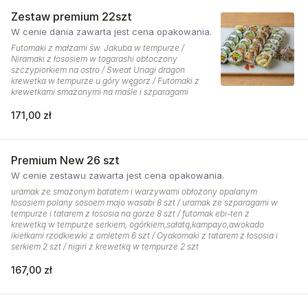
Zestaw premium 22szt
W cenie dania zawarta jest cena opakowania.
Futomaki z małżami św. Jakuba w tempurze /
Niramaki z łososiem w togarashi obtoczony
szczypiorkiem na ostro / Sweat Unagi dragon
krewetka w tempurze u góry węgorz / Futomaki z
krewetkami smażonymi na maśle i szparagami
171,00 zł
Premium New 26 szt
W cenie zestawu zawarta jest cena opakowania.
uramak ze smażonym batatem i warzywami obłożony opalanym
łososiem polany sosoem majo wasabi 8 szt / uramak ze szparagami w
tempurze i tatarem z łososia na gorze 8 szt / futomak ebi-ten z
krewetką w tempurze serkiem, ogórkiem,sałatą,kampayo,awokado
ikiełkami rzodkiewki z omletem 6 szt / Oyakomaki z tatarem z łososia i
serkiem 2 szt / nigiri z krewetką w tempurze 2 szt
167,00 zł