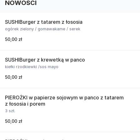
NOWOŚCI
SUSHIBurger z tatarem z łososia
ogórek zielony / gomawakame / serek
50,00 zł
SUSHIBurger z krewetką w panco
kiełki rzodkiewki /sos mayo
50,00 zł
PIEROŻKI w papierze sojowym w panco z tatarem
z łososia i porem
3 szt.
50,00 zł