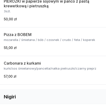
PIEROŻKI w papierze sojowym w panco z pastą
krewetkową i pietruszką
3szt.
50,00 zł
Pizza z BOBEM
mozarella / śmietana / bób / czosnek / crudo / feta / koperek
55,00 zł
Carbonara z kurkami
kurki/sos śmietanowy/pancetta/natka pietruszki/czarny pieprz
57,00 zł
Nigiri