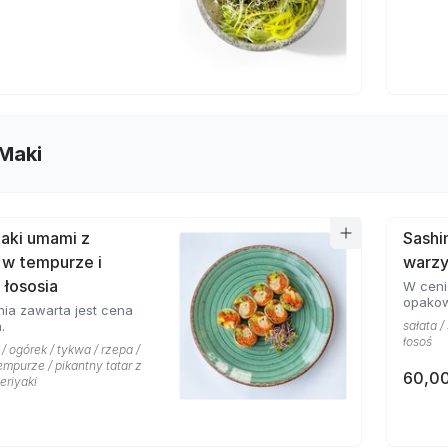
Maki
aki umami z
Sashi
 w tempurze i
warz
 łososia
W ceni
opakow
ia zawarta jest cena
.
sałata /
łosoś
 / ogórek / tykwa / rzepa /
mpurze / pikantny tatar z
60,00
teriyaki