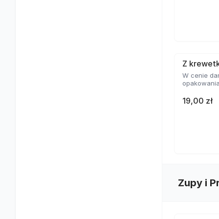
Z krewet
W cenie dan
opakowania
19,00 zł
Zupy i P