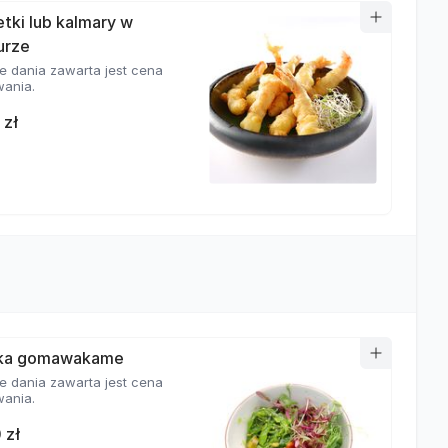
tki lub kalmary w
urze
e dania zawarta jest cena
ania.
 zł
tka gomawakame
e dania zawarta jest cena
ania.
 zł