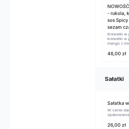
NOWOŚĆ 
- rukola,
sos Spicy
sezam cza
Krewetki w 
krewetki w 
mango z mię
46,00 zł
Sałatki
Sałatka 
W cenie dan
opakowania
26,00 zł