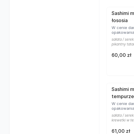
Sashimi m
łososia
W cenie dan
opakowania
sałata / serek
pikantny tata
60,00 zł
Sashimi m
tempurze
W cenie dan
opakowania
sałata / serek
krewetki w t
61,00 zł