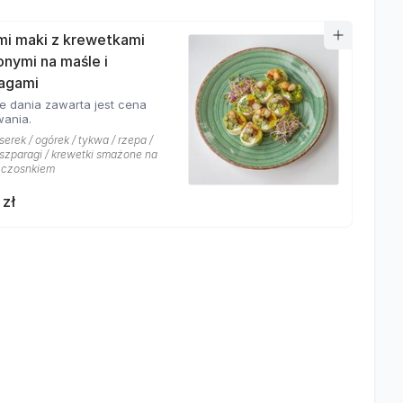
mi maki z krewetkami
nymi na maśle i
agami
e dania zawarta jest cena
ania.
 serek / ogórek / tykwa / rzepa /
 szparagi / krewetki smażone na
 czosnkiem
 zł