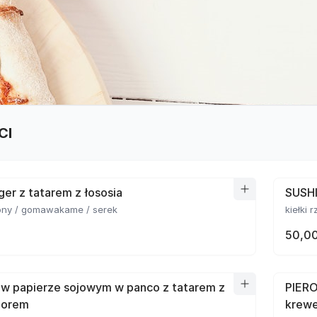
CI
er z tatarem z łososia
SUSHI
lony / gomawakame / serek
kiełki 
50,00
 w papierze sojowym w panco z tatarem z
PIERO
 porem
krewe