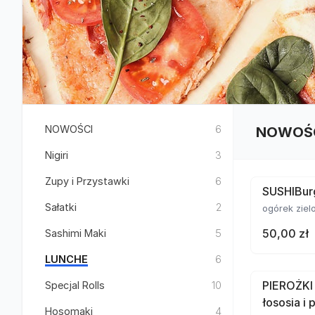
NOWOŚCI
6
NOWOŚ
Nigiri
3
Zupy i Przystawki
6
SUSHIBurg
Sałatki
2
ogórek zie
50,00 zł
Sashimi Maki
5
LUNCHE
6
PIEROŻKI
Specjal Rolls
10
łososia i
Hosomaki
4