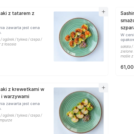
aki z tatarem z
Sashi
smażo
szpar
ia zawarta jest cena
.
W ceni
 / ogórek / tykwa / rzepa /
opakow
r z łososia
sałata /
zielone
maśle z
61,00
aki z krewetkami w
 i warzywami
ia zawarta jest cena
.
 / ogórek / tykwa / rzepa /
empurze