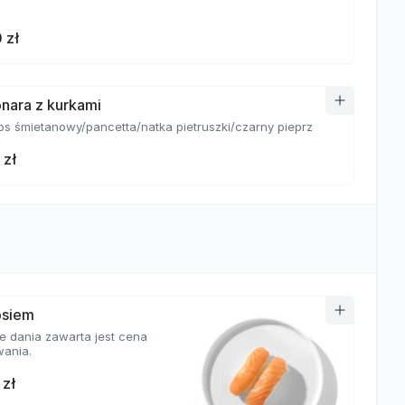
 zł
nara z kurkami
sos śmietanowy/pancetta/natka pietruszki/czarny pieprz
 zł
osiem
e dania zawarta jest cena
ania.
 zł