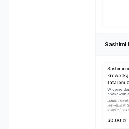
Sashimi 
Sashimi m
krewetką
tatarem z
W cenie dan
opakowania
sałata / serek
krewetka w te
łososia / sos 
60,00 zł