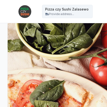
PIZZA czy SUSHI - Pizza czy Sushi Zalasewo
Pizza czy Sushi Zalasewo
Provide address...