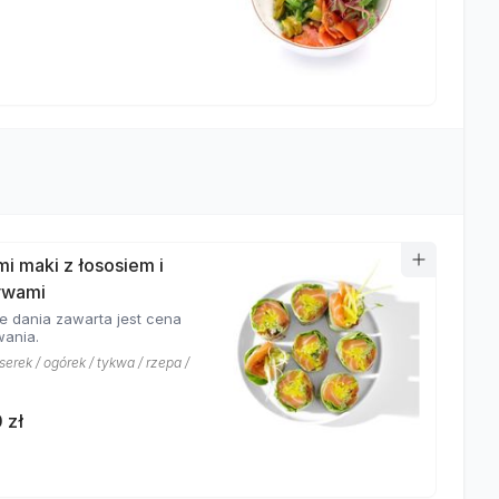
mi maki z łososiem i
ywami
e dania zawarta jest cena
ania.
 serek / ogórek / tykwa / rzepa /
 zł