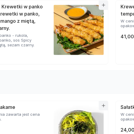
Krewetki w panko
Krewe
 krewetki w panko,
temp
 mango z miętą,
W ceni
opakow
rny.
panko - rukola,
41,00
panko, sos Spicy
tą, sezam czarny.
wakame
Sała
ia zawarta jest cena
W ceni
.
opakow
24,00