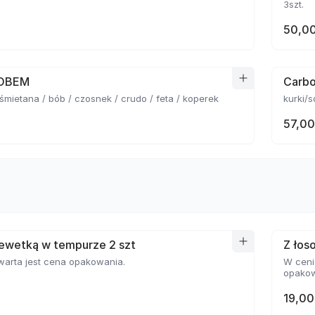
3szt.
50,00
BOBEM
Carbo
 śmietana / bób / czosnek / crudo / feta / koperek
kurki/
57,00
krewetką w tempurze 2 szt
Z łos
warta jest cena opakowania.
W ceni
opakow
19,00